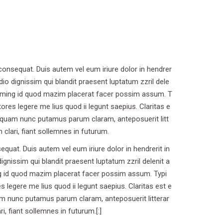
 consequat. Duis autem vel eum iriure dolor in hendrer
dio dignissim qui blandit praesent luptatum zzril dele
t doming id quod mazim placerat facer possim assum. T
ores legere me lius quod ii legunt saepius. Claritas e
 quam nunc putamus parum claram, anteposuerit litt
lari, fiant sollemnes in futurum.
quat. Duis autem vel eum iriure dolor in hendrerit in
ignissim qui blandit praesent luptatum zzril delenit a
ing id quod mazim placerat facer possim assum. Typi
 legere me lius quod ii legunt saepius. Claritas est e
m nunc putamus parum claram, anteposuerit litterar
 fiant sollemnes in futurum.[:]