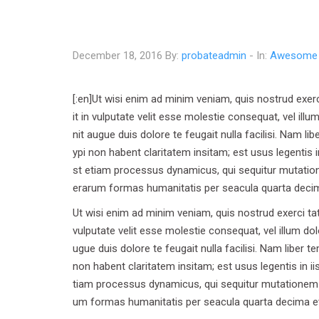
Typi non habent claritatem insi
December 18, 2016 By:
probateadmin
- In:
Awesome
[:en]Ut wisi enim ad minim veniam, quis nostrud exerc
it in vulputate velit esse molestie consequat, vel ill
nit augue duis dolore te feugait nulla facilisi. Nam
ypi non habent claritatem insitam; est usus legentis i
st etiam processus dynamicus, qui sequitur mutatio
erarum formas humanitatis per seacula quarta decima
Ut wisi enim ad minim veniam, quis nostrud exerci tat
vulputate velit esse molestie consequat, vel illum dol
ugue duis dolore te feugait nulla facilisi. Nam libe
non habent claritatem insitam; est usus legentis in ii
tiam processus dynamicus, qui sequitur mutationem 
um formas humanitatis per seacula quarta decima et q