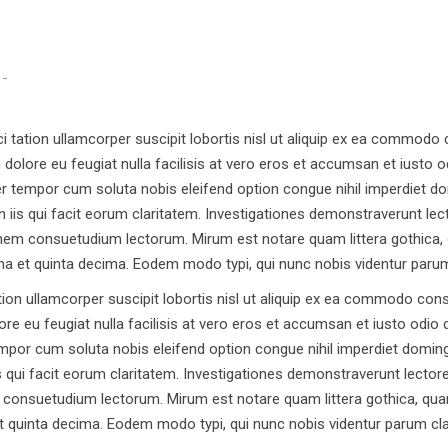
tam
-
i tation ullamcorper suscipit lobortis nisl ut aliquip ex ea commodo
um dolore eu feugiat nulla facilisis at vero eros et accumsan et iusto o
 liber tempor cum soluta nobis eleifend option congue nihil imperdie
n iis qui facit eorum claritatem. Investigationes demonstraverunt lect
nem consuetudium lectorum. Mirum est notare quam littera gothica,
 et quinta decima. Eodem modo typi, qui nunc nobis videntur parum c
ion ullamcorper suscipit lobortis nisl ut aliquip ex ea commodo conse
ore eu feugiat nulla facilisis at vero eros et accumsan et iusto odio d
r tempor cum soluta nobis eleifend option congue nihil imperdiet dom
s qui facit eorum claritatem. Investigationes demonstraverunt lectores
consuetudium lectorum. Mirum est notare quam littera gothica, qua
uinta decima. Eodem modo typi, qui nunc nobis videntur parum clari,